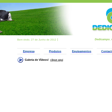
Dedicampo
, é
Bem vindo, 27 de Junho de 2012
Empresa
Produtos
Equipamentos
Contact
Galeria de Vídeos!
clique aqui
Obtenha o
Flash Player
para ver este fil
Obtenha o
Flash Player
para ver este fil
Obtenha o
Flash Player
para ver este fil