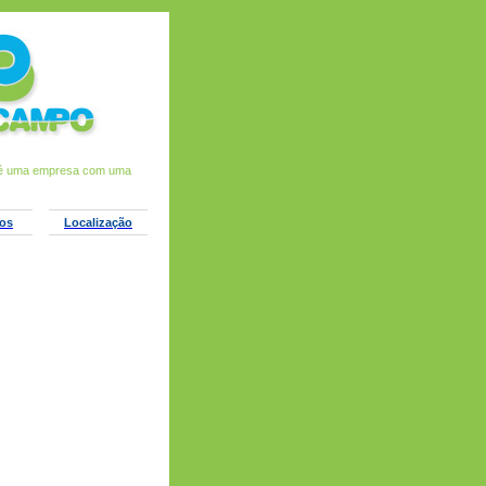
 uma empresa com uma vasta experiência no ramo do Comércio de Equipamentos Agro-Pecu
os
Localização
me.
me.
me.